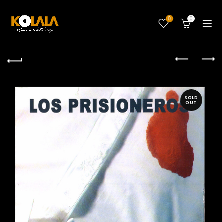
0
0
SOLD
OUT