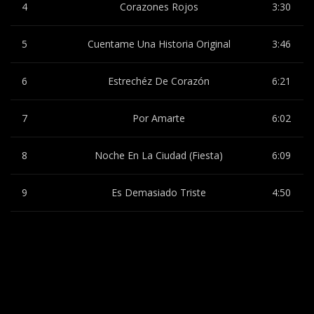
4
Corazones Rojos
3:30
5
Cuentame Una Historia Original
3:46
6
Estrechéz De Corazón
6:21
7
Por Amarte
6:02
8
Noche En La Ciudad (Fiesta)
6:09
9
Es Demasiado Triste
4:50