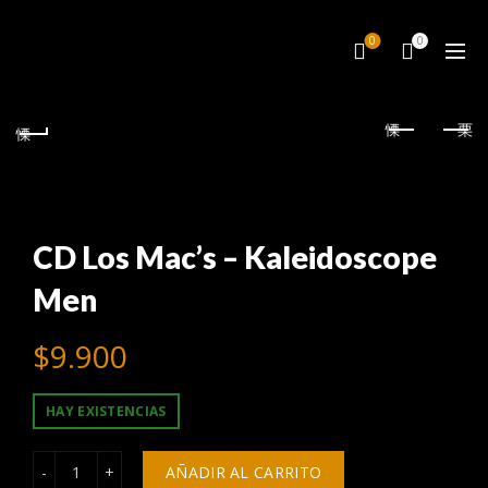
0
0
CD Los Mac’s – Kaleidoscope
Men
$
9.900
HAY EXISTENCIAS
CD Los Mac's – Kaleidoscope Men cantidad
AÑADIR AL CARRITO