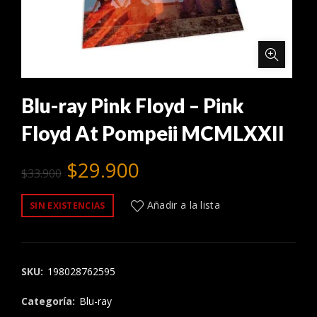
Blu-ray Pink Floyd – Pink
Floyd At Pompeii MCMLXXII
El
El
$
29.900
$
33.900
precio
precio
Añadir a la lista
SIN EXISTENCIAS
original
actual
era:
es:
SKU:
198028762595
$33.900.
$29.900.
Categoría:
Blu-ray