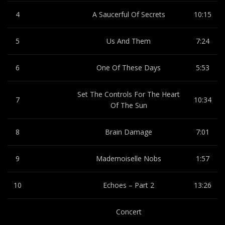
4
A Saucerful Of Secrets
10:15
5
Us And Them
7:24
6
One Of These Days
5:53
Set The Controls For The Heart
7
10:34
Of The Sun
8
Brain Damage
7:01
9
Mademoiselle Nobs
1:57
10
Echoes – Part 2
13:26
Concert