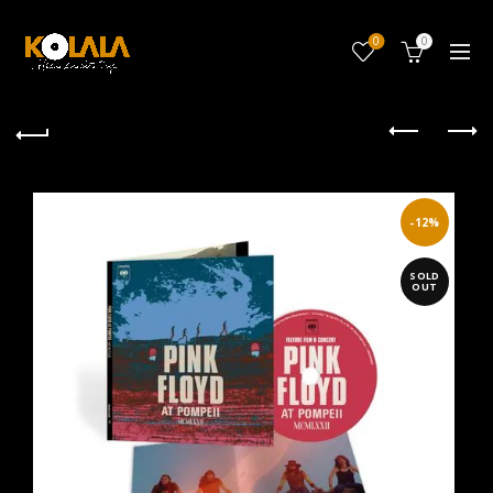
0
0
-12%
SOLD
OUT