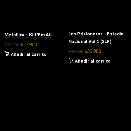
Los Prisioneros – Estadio
Metallica – Kill ‘Em All
Nacional Vol 1 (2LP)
El
El
$
27.900
$
29.900
El
El
$
39.900
precio
precio
$
45.000
Añadir al carrito
precio
precio
original
actual
Añadir al carrito
original
actual
era:
es:
era:
es:
$29.900.
$27.900.
$45.000.
$39.900.