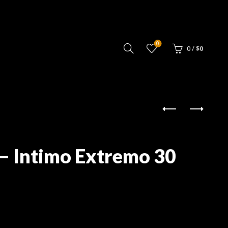
0
0
/
$
0
 – Intimo Extremo 30