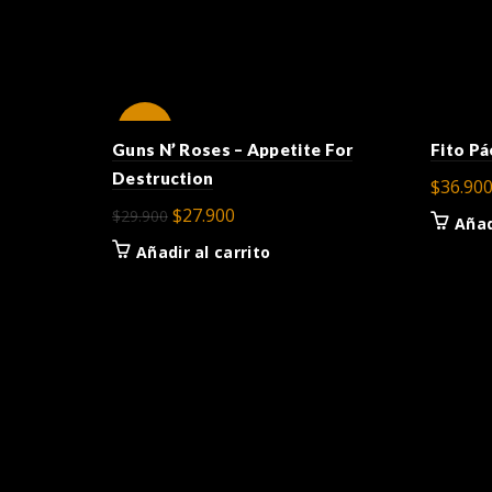
-7%
Guns N’ Roses – Appetite For
Fito Pá
Destruction
$
36.90
El
El
$
27.900
$
29.900
Añad
precio
precio
Añadir al carrito
original
actual
era:
es:
$29.900.
$27.900.