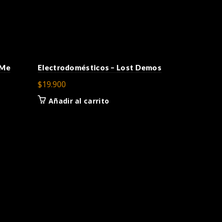
 Me
Electrodomésticos – Lost Demos
$
19.900
Añadir al carrito
Los Prisio
$
24.900
Añadir a